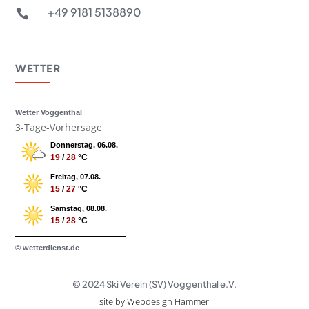
+49 9181 5138890

WETTER
Wetter Voggenthal
3-Tage-Vorhersage
Donnerstag, 06.08.
19
/
28
°C
Freitag, 07.08.
15
/
27
°C
Samstag, 08.08.
15
/
28
°C
© wetterdienst.de
© 2024 Ski Verein (SV) Voggenthal e.V.
site by
Webdesign Hammer