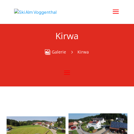
Kirwa
Galerie
Kirwa

5