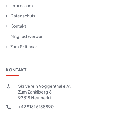
Impressum
5
Datenschutz
5
Kontakt
5
Mitglied werden
5
Zum Skibasar
5
KONTAKT
Ski Verein Voggenthal e.V.

Zum Zanklberg 8
92318 Neumarkt
+49 9181 5138890
