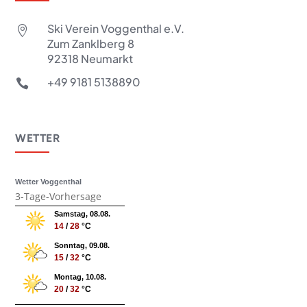
Ski Verein Voggenthal e.V.

Zum Zanklberg 8
92318 Neumarkt
+49 9181 5138890

WETTER
Wetter Voggenthal
3-Tage-Vorhersage
Samstag, 08.08.
14
/
28
°C
Sonntag, 09.08.
15
/
32
°C
Montag, 10.08.
20
/
32
°C