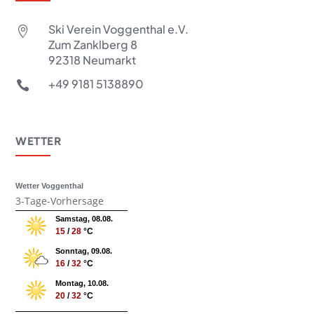
Ski Verein Voggenthal e.V.

Zum Zanklberg 8
92318 Neumarkt
+49 9181 5138890

WETTER
Wetter Voggenthal
3-Tage-Vorhersage
Samstag, 08.08.
15
/
28
°C
Sonntag, 09.08.
16
/
32
°C
Montag, 10.08.
20
/
32
°C